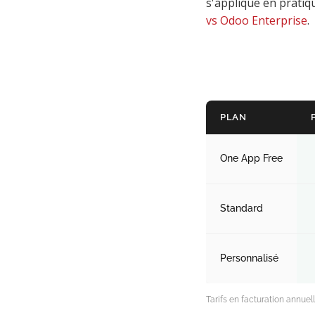
s'applique en pratiq
fréquentes sur le
vs Odoo Enterprise
.
tarif Odoo
Conclusion
PLAN
One App Free
Standard
Personnalisé
Tarifs en facturation annue