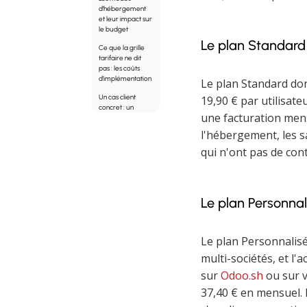
d'hébergement
et leur impact sur
le budget
Le plan Standard :
Ce que la grille
tarifaire ne dit
pas : les coûts
d'implémentation
Le plan Standard don
Un cas client
19,90 € par utilisat
concret : un
une facturation mens
projet POS et e-
commerce à 44
l'hébergement, les s
000 €
qui n'ont pas de con
Exemple de
budget total pour
une PME de 20
utilisateurs
Le plan Personnali
Ce qui fait
vraiment varier le
prix d'un projet
Odoo
Le plan Personnalisé
Comment
multi-sociétés, et l'
aborder votre
sur
Odoo.sh
ou sur v
projet Odoo sans
vous perdre
37,40 € en mensuel. 
Questions