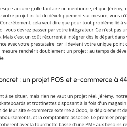
resque aucune grille tarifaire ne mentionne, et que Jérémy, n
e votre projet inclut du développement sur mesure, vous n'ête
Concrètement, cela veut dire que pour tout problème lié à 
 : vous devrez passer par votre intégrateur. Ce n'est pas un
. Mais c'est un coût récurrent à intégrer dès le départ dans 
ce avec votre prestataire, car il devient votre unique point 
r mesure renchérit doublement un projet : au temps de déve
ée.
concret : un projet POS et e-commerce à 4
nt à se situer, mais rien ne vaut un projet réel. Jérémy, no
 skateboards et trottinettes disposant à la fois d'un magasi
n de leur site e-commerce externe à Odoo, le déploiement de 
boursements, et la comptabilité associée. Le premier projet
 cohérent avec la fourchette basse d'une PME aux besoins re