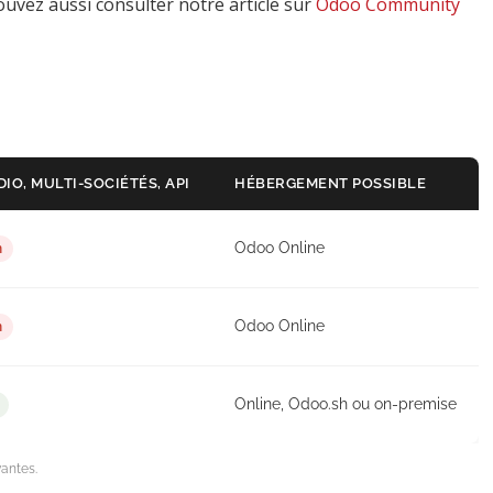
ouvez aussi consulter notre article sur
Odoo Community
IO, MULTI-SOCIÉTÉS, API
HÉBERGEMENT POSSIBLE
Odoo Online
n
Odoo Online
n
Online, Odoo.sh ou on-premise
vantes.