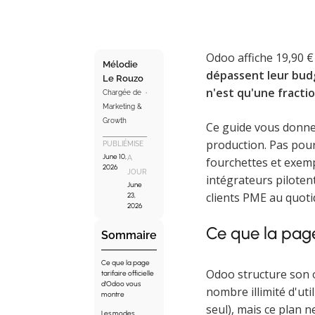
Odoo affiche 19,90 € p
Mélodie
dépassent leur budg
Le Rouzo
n'est qu'une fractio
Chargée de
Marketing &
Growth
Ce guide vous donne 
production. Pas pour
PUBLIÉ
MISE
June 10,
A
fourchettes et exemp
2026
JOUR
intégrateurs piloten
June
clients PME au quoti
23,
2026
Ce que la page
Sommaire
Ce que la page
Odoo structure son o
tarifaire officielle
d'Odoo vous
nombre illimité d'uti
montre
seul), mais ce plan 
Les modes