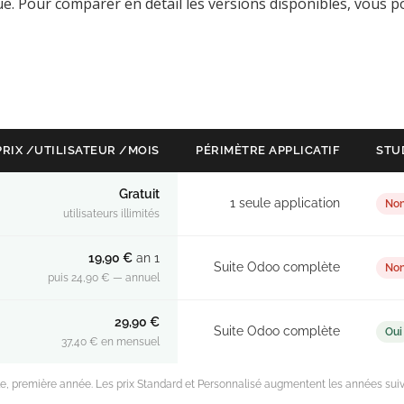
ue. Pour comparer en détail les versions disponibles, vous p
PRIX /UTILISATEUR /MOIS
PÉRIMÈTRE APPLICATIF
STUD
Gratuit
1 seule application
No
utilisateurs illimités
19,90 €
an 1
Suite Odoo complète
No
puis 24,90 € — annuel
29,90 €
Suite Odoo complète
Oui
37,40 € en mensuel
lle, première année. Les prix Standard et Personnalisé augmentent les années sui