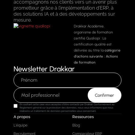
accompagnons nos clients vers un avenir plus
prometteur grâce à l’implémentation d’ERP, à
des solutions IA et à des développements sur
mesure.
Drakkar Académie,
organisme de formation
certifié Qualiopi : La
certification qualité est
délivrée au titre la
catégorie
d'actions suivante :
Actions
de formation
Newsletter Drakkar
En cochant cette case vous acceptez d'être contacté par Drakkar. Conformément au
Règlement général sur la protection des données, nous vous informons que nous
réalisons un traitement de données personnelles vous concernant.
A propos
Ressources
L'équipe
Blog
Recrutement
Comparateur ERP