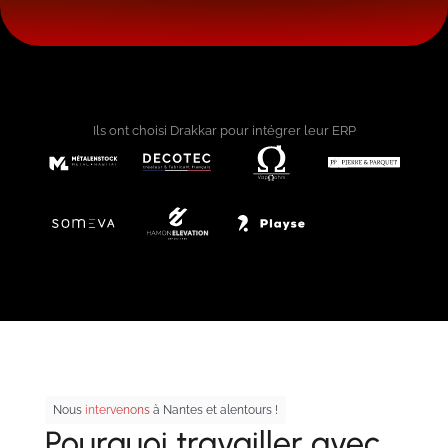
Ils ont choisi Drakkar pour intégrer leur ERP
Nous
intervenons
à Nantes et alentours !
Pourquoi travailler avec