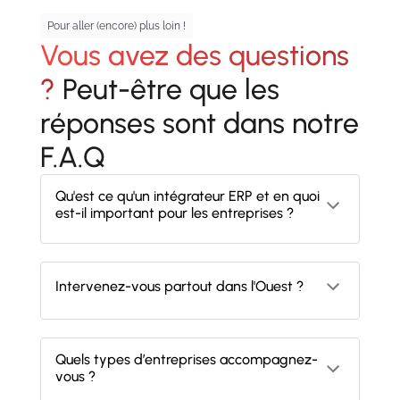
Pour aller (encore) plus loin !
Vous avez des questions
?
Peut-être que les
réponses sont dans notre
F.A.Q
Qu'est ce qu'un intégrateur ERP et en quoi
est-il important pour les entreprises ?
Un intégrateur ERP (Enterprise Resource
Planning ou PGI en français, Progiciel de
Gestion Intégré) est une entreprise
Intervenez-vous partout dans l'Ouest ?
spécialisée dans la mise en place et
Oui, nos équipes se déplacent dans toute la
l'optimisation des logiciels de planification
région pour accompagner votre projet. De
de ressources d'entreprise. Un intégrateur
Quels types d’entreprises accompagnez-
la Bretagne à la Vendée et même au-delà
ERP aide les entreprises à intégrer ces
vous ?
nous sommes mobiles vous venir à votre
systèmes complexes pour améliorer leur