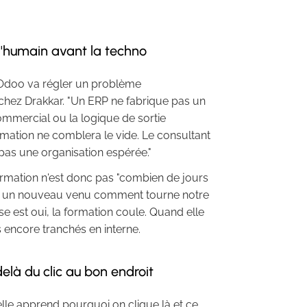
 l'humain avant la techno
qu'Odoo va régler un problème
 chez Drakkar. "Un ERP ne fabrique pas un
n commercial ou la logique de sortie
mation ne comblera le vide. Le consultant
 pas une organisation espérée."
ormation n'est donc pas "combien de jours
uer à un nouveau venu comment tourne notre
 est oui, la formation coule. Quand elle
s encore tranchés en interne.
elà du clic au bon endroit
lle apprend pourquoi on clique là et ce