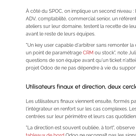
À côté du SPOC, on implique un second niveau : l
ADV, comptabilité, commercial senior, un référent 
ateliers sur leur domaine, testent la recette de 
avant le reste de leurs équipes.
"Un key user capable d'arbitrer sans remonter la c
un point de paramétrage
CRM
ou stock", note Jul
questions de son équipe avant qu'un ticket n'attei
projet Odoo de ne pas dépendre à vie du support
Utilisateurs finaux et direction, deux cer
Les utilisateurs finaux viennent ensuite, formés p
l'intégrateur en renfort sur les cas complexes. Le
centrées sur leur périmètre et leurs cas quotidie
"La direction est souvent oubliée, à tort", observe J
tableaux de bord
Odoo ne reconnaît pas les signa