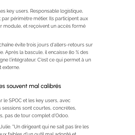
es key users. Responsable logistique,
par périmètre métier. Ils participent aux
leur module, et reçoivent un accès formé
haîne évite trois jours d'allers-retours sur
ie. Après la bascule, il encaisse 80 % des
gne l'intégrateur. C'est ce qui permet à un
 externe.
cles souvent mal calibrés
ar le SPOC et les key users, avec
s sessions sont courtes, concrètes,
ns, pas de tour complet d'Odoo.
ulie. "Un dirigeant qui ne sait pas lire les
ux faibles d'un outil mal adopté et