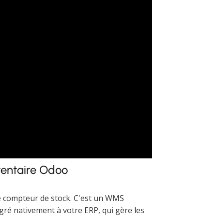
ventaire Odoo
e compteur de stock. C'est un WMS
é nativement à votre ERP, qui gère les