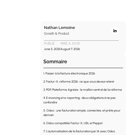
Nathan Lemoine
Growth & Product
PUBLIÉ
MISE A JOUR
June 5, 2025
August 7, 2026
Sommaire
1. Passer à la facture électronique 2026
2. Factur-X, réforme 2026 : ce que vous devez retenir
3. PDP, Plateforme Agréée : le maillon central de la réforme
4. E-invoicing et e-reporting : deux obligations à ne pas
confondre
5. Odoo : une facturation simple, connectée, et prête pour
demain
6. Odoo compatible Factur-X, UBL et Peppol
7. L'automatisation de la facturation par IA avec Odoo