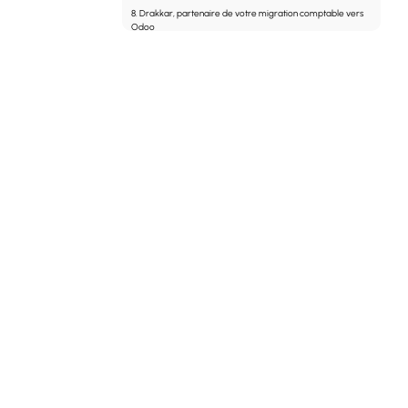
8. Drakkar, partenaire de votre migration comptable vers
Odoo
F.A.Q