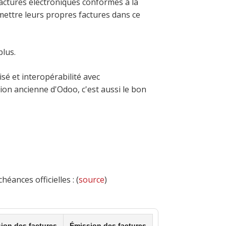
actures électroniques conformes à la
mettre leurs propres factures dans ce
plus.
sé et interopérabilité avec
sion ancienne d'Odoo, c'est aussi le bon
héances officielles : (
source
)
ion des factures
Émission des factures