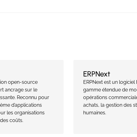
ERPNext
rsion open-source
ERPNext est un logicie
rt ancrage sur le
gamme étendue de modu
issante. Reconnu pour
opérations commerciales
tème d’applications
achats, la gestion des s
our les organisations
humaines.
 des coûts.