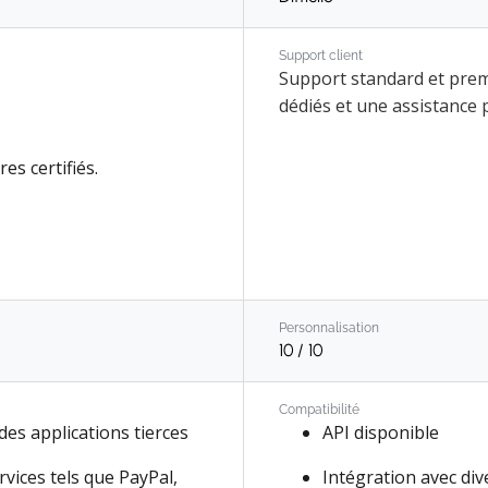
Ressources humain
Support client
Support standard et prem
Gestion des actifs
dédiés et une assistance p
Point de vente (POS
es certifiés.
Personnalisation
10
/ 10
Compatibilité
des applications tierces
API disponible
rvices tels que PayPal,
Intégration avec div