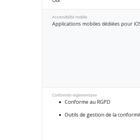
Oui
Qualité
Accessibilité mobile
Applications mobiles dédiées pour iOS
Employés
Recrutement
Congés
Évaluations
Recommandations
Parc automobile
Conformité réglementaire
Conforme au RGPD
Marketing Social
Outils de gestion de la conformi
E-mail Marketing
SMS Marketing