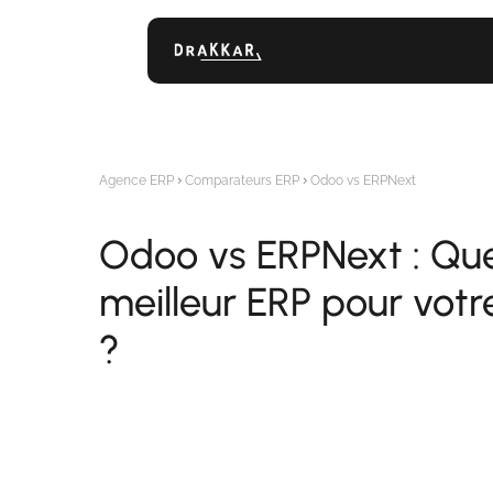
Agence ERP
Comparateurs ERP
Odoo vs ERPNext
Odoo vs ERPNext : Quel
meilleur ERP pour votr
?