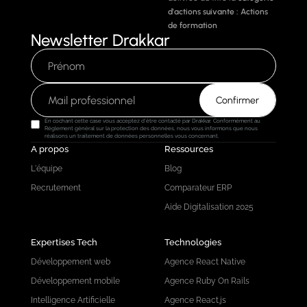
d'actions suivante :
Actions
de formation
Newsletter Drakkar
En cochant cette case vous acceptez d'être contacté par Drakkar. Conformément au
Règlement général sur la protection des données, nous vous informons que nous
réalisons un traitement de données personnelles vous concernant.
A propos
Ressources
L'équipe
Blog
Recrutement
Comparateur ERP
Aide Digitalisation 2025
Expertises Tech
Technologies
Développement web
Agence React Native
Développement mobile
Agence Ruby On Rails
Intelligence Artificielle
Agence React.js