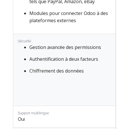
Projet
tels que PayPal, Amazon, eBay
Feuilles de temps
Modules pour connecter Odoo à des
plateformes externes
Services sur site
Assistance
Sécurité
Gestion avancée des permissions
Planification
Authentification à deux facteurs
Rendez-vous
Chiffrement des données
Inventaire
Fabrication
PLM
Achats
Support multilingue
Maintenance
Oui