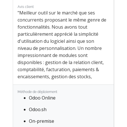
Avis client
"Meilleur outil sur le marché que ses
concurrents proposant le même genre de
fonctionnalités. Nous avons tout
particulièrement apprécié la simplicité
d'utilisation du logiciel ainsi que son
niveau de personnalisation. Un nombre
impressionnant de modules sont
disponibles : gestion de la relation client,
comptabilité, facturation, paiements &
encaissements, gestion des stocks,
création de blogs & sites web, gestion des
ressources humaines, gestion de projets)"
Méthode de déploiement
Odoo Online
Odoo.sh
On-premise