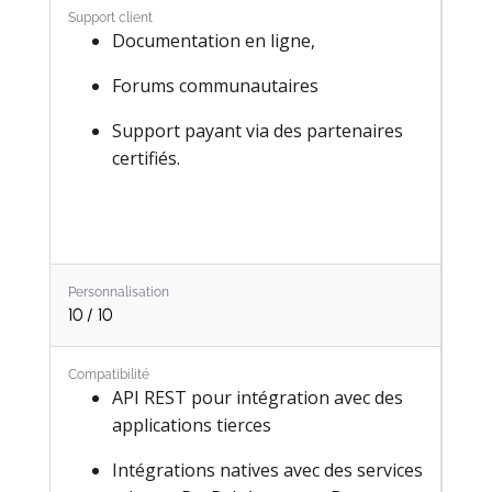
Support client
Documentation en ligne,
PdV Boutique
Forums communautaires
PdV Restaurant
Support payant via des partenaires
Abonnements
certifiés.
Location
Site Web
eCommerce
Personnalisation
Blog
10
/ 10
Forum
Compatibilité
API REST pour intégration avec des
Live Chat
applications tierces
eLearning
Intégrations natives avec des services