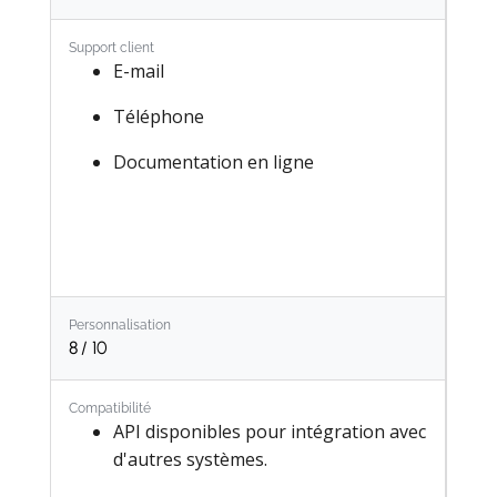
Gestion de la relation client (CRM)​
Support client
Gestion des articles à poids variable
E-mail
Téléphone
Documentation en ligne
Personnalisation
8
/ 10
Compatibilité
API disponibles pour intégration avec
d'autres systèmes.​