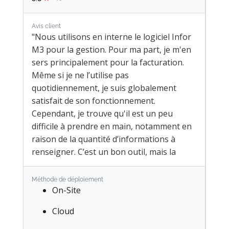
Avis client
"Nous utilisons en interne le logiciel Infor
M3 pour la gestion. Pour ma part, je m'en
sers principalement pour la facturation.
Même si je ne l’utilise pas
quotidiennement, je suis globalement
satisfait de son fonctionnement.
Cependant, je trouve qu'il est un peu
difficile à prendre en main, notamment en
raison de la quantité d’informations à
renseigner. C’est un bon outil, mais la
prise en main est assez complexe, surtout
au début."
Méthode de déploiement
On-Site
Cloud