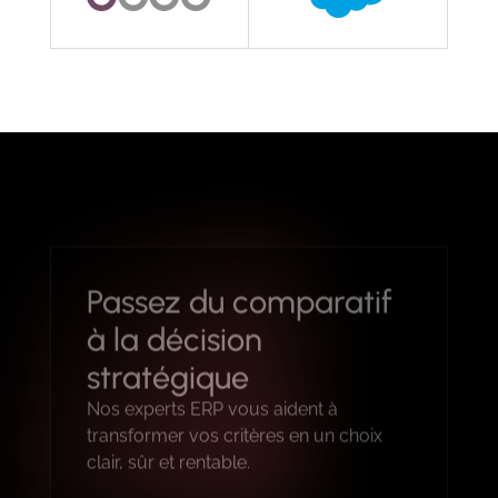
Passez du comparatif
à la décision
stratégique
Nos experts ERP vous aident à
transformer vos critères en un choix
clair, sûr et rentable.