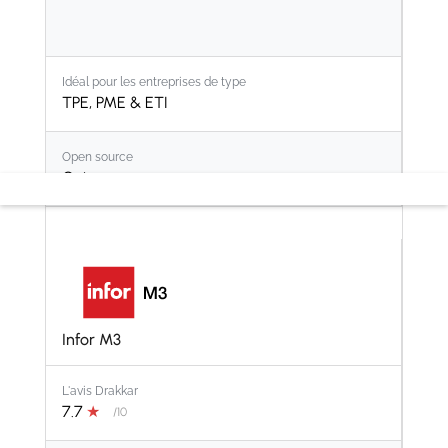
Idéal pour les entreprises de type
TPE, PME & ETI
Open source
Oui
Infor M3
L'avis Drakkar
7.7
★
/10