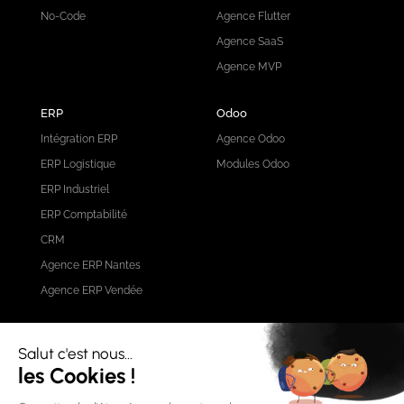
No-Code
Agence Flutter
Agence SaaS
Agence MVP
ERP
Odoo
Intégration ERP
Agence Odoo
ERP Logistique
Modules Odoo
ERP Industriel
ERP Comptabilité
CRM
Agence ERP Nantes
Agence ERP Vendée
Nos produits IA
AnalyseAO
Nos réseaux