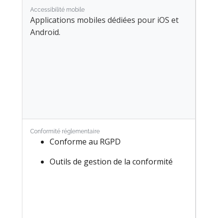
Qualité
Accessibilité mobile
Applications mobiles dédiées pour iOS et
Employés
Android.
Recrutement
Congés
Évaluations
Recommandations
Parc automobile
Conformité réglementaire
Conforme au RGPD
Marketing Social
Outils de gestion de la conformité
E-mail Marketing
SMS Marketing
Événements