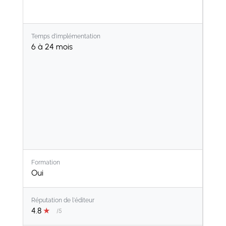
Marketing Automation
Sondages
Temps d'implémentation
Discussion
6 à 24 mois
Validations
Internet des Objets
VoIP
Connaissances
WhatsApp
Formation
Oui
Réputation de l'éditeur
4.8
★
/5