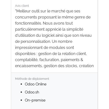
Avis client
"Meilleur outil sur le marché que ses
concurrents proposant le même genre de
fonctionnalités. Nous avons tout
particulièrement apprécié la simplicité
d'utilisation du logiciel ainsi que son niveau
de personnalisation. Un nombre
impressionnant de modules sont
disponibles : gestion de la relation client,
comptabilité, facturation, paiements &
encaissements, gestion des stocks, création
de blogs & sites web, gestion des
ressources humaines, gestion de projets)"
Méthode de déploiement
Odoo Online
Odoo.sh
On-premise