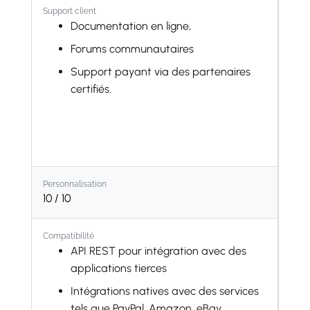
PdV Restaurant
Support client
Documentation en ligne,
Abonnements
Forums communautaires
Location
Support payant via des partenaires
Site Web
certifiés.
eCommerce
Blog
Forum
Live Chat
Personnalisation
eLearning
10
/ 10
Projet
Feuilles de temps
Compatibilité
API REST pour intégration avec des
Services sur site
applications tierces
Assistance
Intégrations natives avec des services
Planification
tels que PayPal, Amazon, eBay