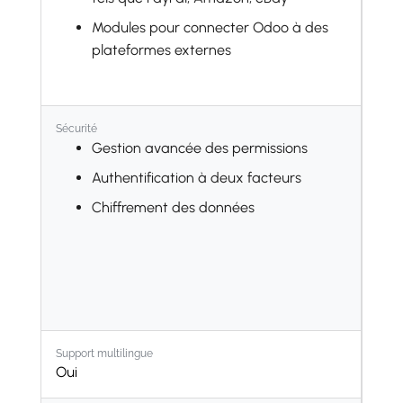
Rendez-vous
Modules pour connecter Odoo à des
plateformes externes
Inventaire
Fabrication
PLM
Sécurité
Achats
Gestion avancée des permissions
Maintenance
Authentification à deux facteurs
Qualité
Chiffrement des données
Employés
Recrutement
Congés
Évaluations
Recommandations
Support multilingue
Oui
Parc automobile