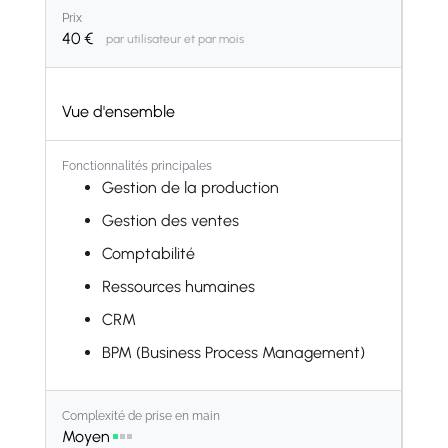
Prix
40
€
par utilisateur et par mois
Vue d'ensemble
Fonctionnalités principales
Gestion de la production
Gestion des ventes
Comptabilité
Ressources humaines
CRM
BPM (Business Process Management)
Gestion des stocks
Complexité de prise en main
Gestion des achats
Moyen