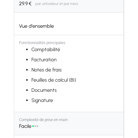
29.9
€
par utilisateur et par mois
Vue d'ensemble
Fonctionnalités principales
Comptabilité
Facturation
Notes de frais
Feuilles de calcul (BI)
Documents
Signature
CRM
Complexité de prise en main
Ventes
Facile
PdV Boutique