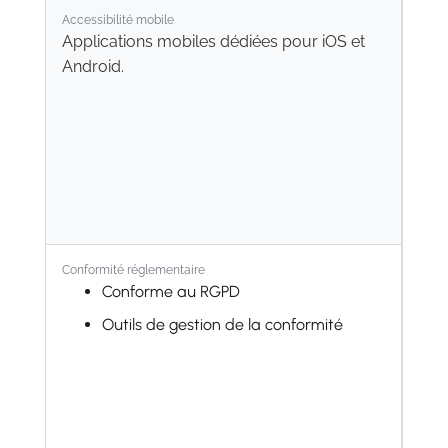
Marketing Social
Accessibilité mobile
E-mail Marketing
Applications mobiles dédiées pour iOS et
Android.
SMS Marketing
Événements
Marketing Automation
Sondages
Discussion
Validations
Internet des Objets
Conformité réglementaire
Conforme au RGPD
VoIP
Outils de gestion de la conformité
Connaissances
WhatsApp