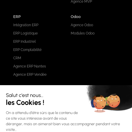
Agence MVP
ERP
Odoo
Intégration ERP
Agence Odoo
ERP Logistique
Modules Odoo
ERP Industriel
ERP Comptabilité
CRM
Agence ERP Nantes
Agence ERP Vendée
Nos produits IA
AnalyseAO
Nos réseaux