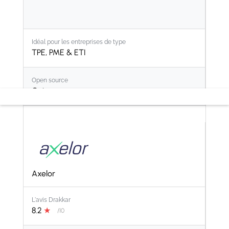
Idéal pour les entreprises de type
TPE, PME & ETI
Open source
Oui
Axelor
L'avis Drakkar
8.2
★
/10