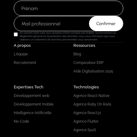
En cochant cette case vous acceptez d'être contacté par Drakkar. Conformément au
Règlement général sur la protection des données, nous vous informons que nous
réalisons un traitement de données personnelles vous concernant.
A propos
Ressources
L'équipe
Blog
Recrutement
Comparateur ERP
Aide Digitalisation 2025
Expertises Tech
Technologies
Développement web
Agence React Native
Développement mobile
Agence Ruby On Rails
Intelligence Artificielle
Agence React.js
No-Code
Agence Flutter
Agence SaaS