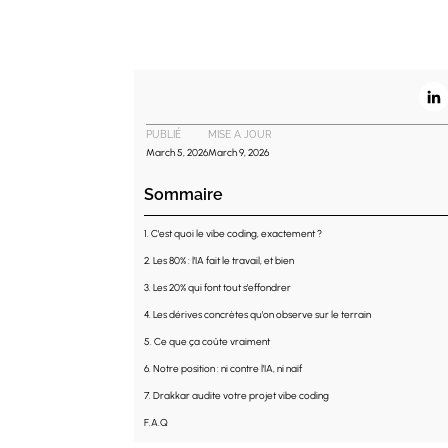
PUBLIÉ
MISE A JOUR
March 5, 2026
March 9, 2026
Sommaire
1. C'est quoi le vibe coding, exactement ?
2. Les 80% : l'IA fait le travail, et bien
3. Les 20% qui font tout s'effondrer
4. Les dérives concrètes qu'on observe sur le terrain
5. Ce que ça coûte vraiment
6. Notre position : ni contre l'IA, ni naïf
7. Drakkar audite votre projet vibe coding
F.A.Q