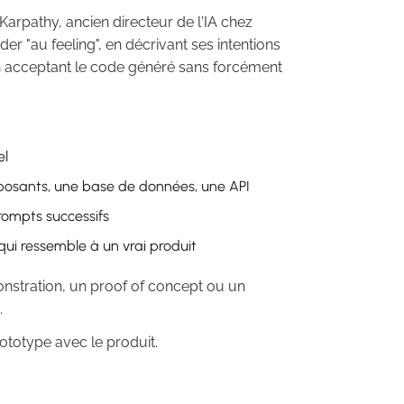
arpathy, ancien directeur de l'IA chez
er "au feeling", en décrivant ses intentions
t en acceptant le code généré sans forcément
el
mposants, une base de données, une API
rompts successifs
ui ressemble à un vrai produit
onstration, un proof of concept ou un
.
otype avec le produit.