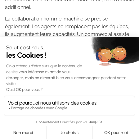
additionnel.
La collaboration homme-machine se précise
également. Les agents ne remplacent pas les équipes,
ils augmentent leurs capacités. Un commercial assisté
d'un agent traite plus de leads, avec plus de pertinence.
Un comptable épaulé par un agent se concentre sur
l'analyse, pas sur la saisie.
FAQ
Quelle est la différence entre un agent IA et
ChatGPT ?
ChatGPT est un assistant conversationnel : il répond
Combien coûte le déploiement d'un agent IA ?