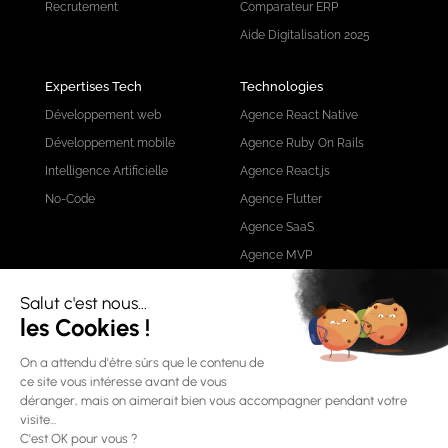
Recrutement
Comparateur ERP
Aide Digitalisation 2025
Expertises Tech
Technologies
Développement web
Agence React Native
Développement mobile
Agence Ruby On Rails
Intelligence Artificielle
Agence React.js
No-Code
Agence Flutter
Agence SaaS
Agence MVP
ERP
Odoo
Intégration ERP
Agence Odoo
ERP Logistique
Modules Odoo
ERP Industriel
ERP Comptabilité
CRM