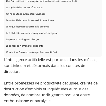
Oui, l’IA va détruire des emplois (et il faut arrêter de faire semblant)
Le mythe de l’IA qui transforme tout
On ne peut pas automatiser un chaos
Le vrai actif de demain : votre data structurée
Le risque le plus sous-estimé : la paralysie
Le ROI de l’IA : une mauvaise question stratégique
La posture du dirigeant change
Le conseil de Nathan aux dirigeants
Conclusion : l’IA n’est pas le sujet. La maturité l’est.
L’intelligence artificielle est partout : dans les médias,
sur LinkedIn et désormais dans les comités de
direction.
Entre promesses de productivité décuplée, crainte de
destruction d’emplois et inquiétudes autour des
données, de nombreux dirigeants oscillent entre
enthousiasme et paralysie.