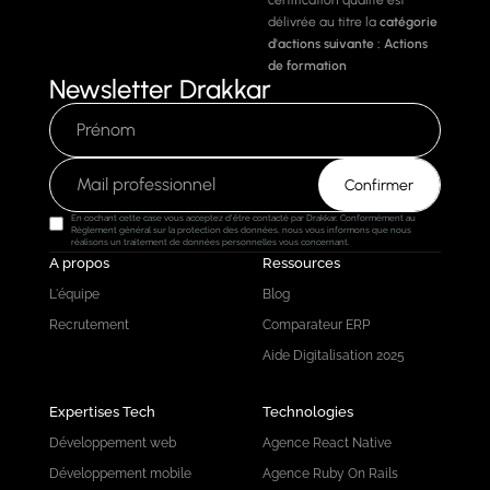
délivrée au titre la
catégorie
d'actions suivante :
Actions
de formation
Newsletter Drakkar
En cochant cette case vous acceptez d'être contacté par Drakkar. Conformément au
Règlement général sur la protection des données, nous vous informons que nous
réalisons un traitement de données personnelles vous concernant.
A propos
Ressources
L'équipe
Blog
Recrutement
Comparateur ERP
Aide Digitalisation 2025
Expertises Tech
Technologies
Développement web
Agence React Native
Développement mobile
Agence Ruby On Rails