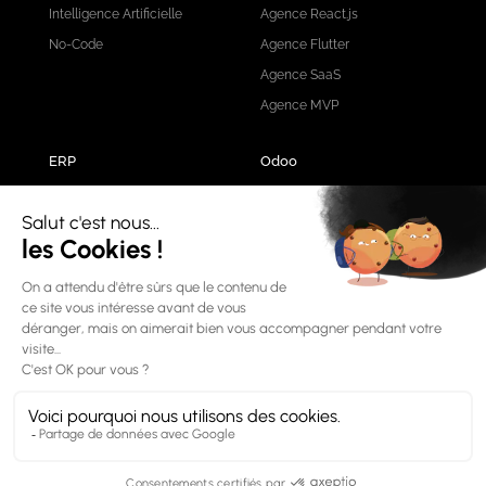
Intelligence Artificielle
Agence React.js
No-Code
Agence Flutter
Agence SaaS
Agence MVP
ERP
Odoo
Intégration ERP
Agence Odoo
ERP Logistique
Modules Odoo
ERP Industriel
ERP Comptabilité
CRM
Agence ERP Nantes
Agence ERP Vendée
Nos produits IA
AnalyseAO
Nos réseaux