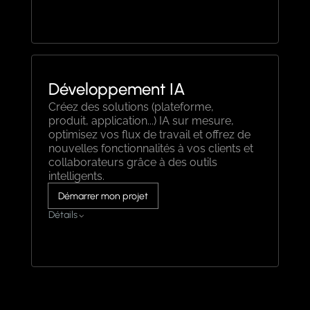
Connexion entre vos outils
Création de contenu automatisée
Rapports instantanés
Développement IA
Créez des solutions (plateforme,
produit, application...) IA sur mesure,
optimisez vos flux de travail et offrez de
nouvelles fonctionnalités à vos clients et
collaborateurs grâce à des outils
intelligents.
Démarrer mon projet
Détails
Création de solutions IA personnalisées
Optimisation des processus métiers
Amélioration de l’expérience utilisateur