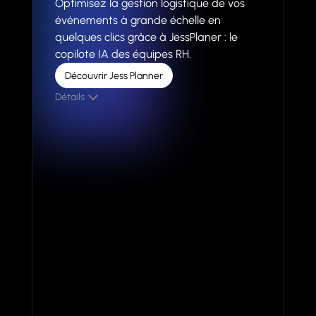
Optimisez la gestion logistique de vos
événements à grande échelle en
quelques clics grâce à JessPlaner : le
copilote IA des équipes RH.
Découvrir Jess Planner
Détails
Pour qui est destiné Jess Planner ?
Les équipes RH et assistants·es de direction qui
souhaitent organiser des évènements à
grande échelle (+100 personnes) avec l'aide de
l'IA. Réservation des logements, et des
transports en quelques clics