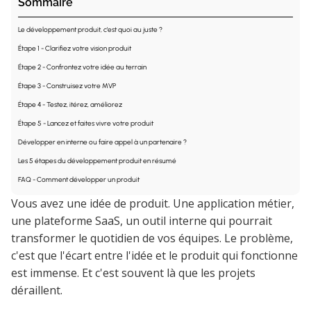
Sommaire
Le développement produit, c'est quoi au juste ?
Étape 1 - Clarifiez votre vision produit
Étape 2 - Confrontez votre idée au terrain
Étape 3 - Construisez votre MVP
Étape 4 - Testez, itérez, améliorez
Étape 5 - Lancez et faites vivre votre produit
Développer en interne ou faire appel à un partenaire ?
Les 5 étapes du développement produit en résumé‍
FAQ - Comment développer un produit
Prêt à développer votre produit ?
Vous avez une idée de produit. Une application métier,
une plateforme SaaS, un outil interne qui pourrait
transformer le quotidien de vos équipes. Le problème,
c'est que l'écart entre l'idée et le produit qui fonctionne
est immense. Et c'est souvent là que les projets
déraillent.